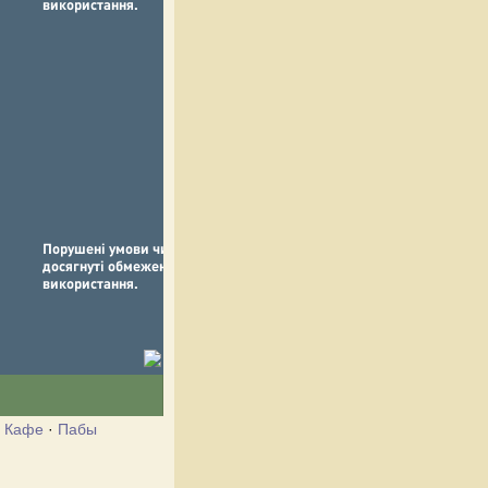
·
Кафе
·
Пабы