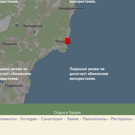
Отдых в Турции
таменты
·
Котеджи
·
Санатории
·
Замки
·
Пансионаты
·
Рестораны