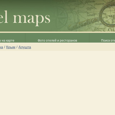
 на карте
Фото отелей и ресторанов
Поиск от
на
/
Крым
/
Алушта