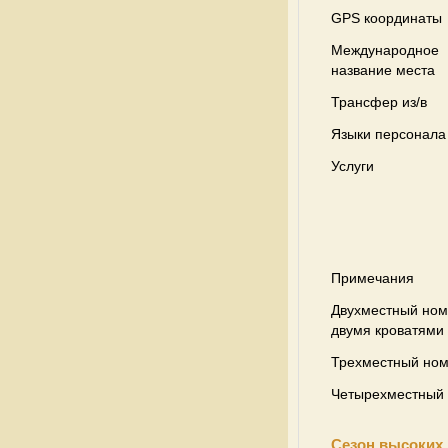
GPS координаты
Международное
название места
Трансфер из/в
Языки персонала
Услуги
Примечания
Двухместный ном
двумя кроватями
Трехместный но
Четырехместный
Сезон высоких 