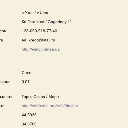
с.Утес / v.Utes
Кн.Гагаріної / Gagarinoy 11
фон
+38-050-518-77-40
та
ed_kredo@mail.ru
http://eling.crimea.ua
Село
лыжне
0.01
ьности
Горы, Озера / Море
ста
http://wikipedia.org/wiki/Alushta
44.5936
34.3709