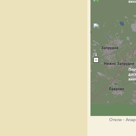
Отели
·
Апар