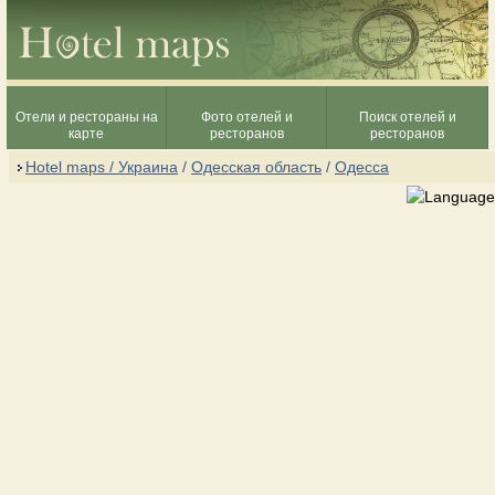
Отели и рестораны на
Фото отелей и
Поиск отелей и
карте
ресторанов
ресторанов
Hotel maps / Украина
/
Одесская область
/
Одесса