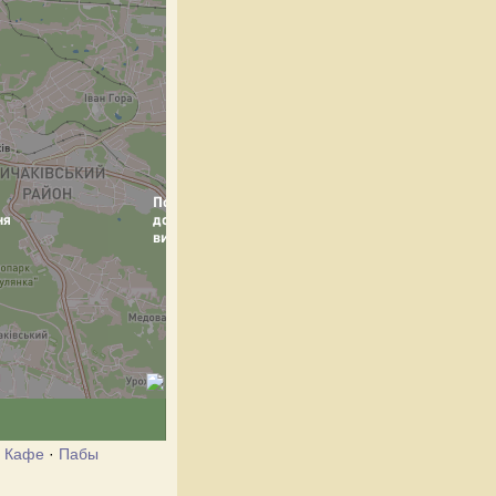
·
Кафе
·
Пабы