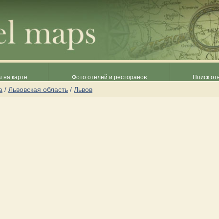
 на карте
Фото отелей и ресторанов
Поиск от
а
/
Львовская область
/
Львов