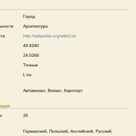
Город
ьности
Архитектура
ста
http://wikipedia.org/wiki/Lviv
49.8340
24.0268
Точные
L'viv
Автовокзал, Вокзал, Аэропорт
ация
о
26
Германский, Польский, Английский, Русский,