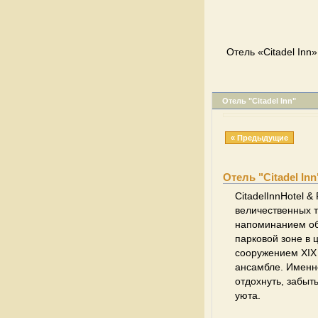
Отель «Citadel Inn»
Отель "Citadel Inn"
« Предыдущие
Отель "Citadel Inn
CitadelInnHotel &
величественных 
напоминанием об
парковой зоне в
сооружением XIX
ансамбле. Именно
отдохнуть, забыт
уюта.