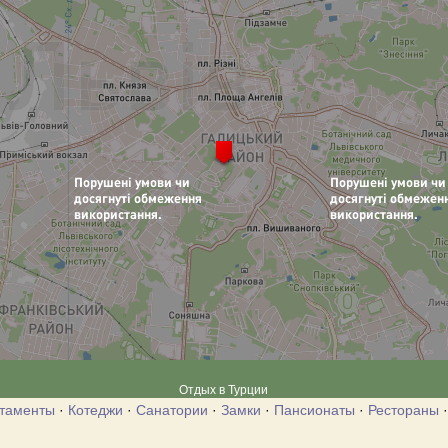
Отдых в Турции
таменты
·
Котеджи
·
Санатории
·
Замки
·
Пансионаты
·
Рестораны