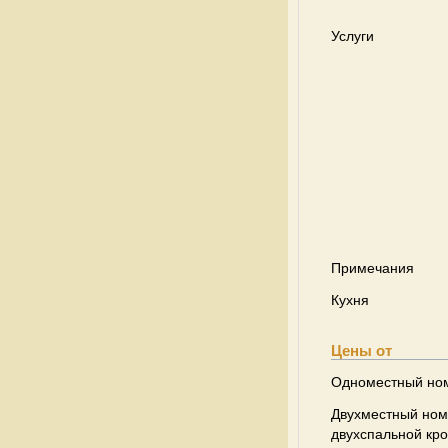
Услуги
Примечания
Кухня
Цены от
Одноместный но
Двухместный ном
двухспальной кр