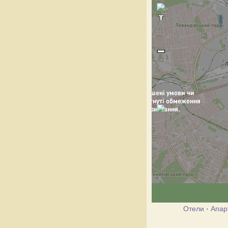
Отели
·
Апар