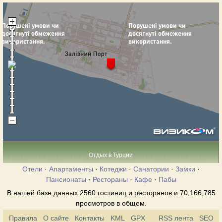
Отдых в Турции
Отели
·
Апартаменты
·
Котеджи
·
Санатории
·
Замки
·
Пансионаты
·
Рестораны
·
Кафе
·
Пабы
В нашей базе данных 2560 гостиниц и ресторанов и 70,166,785
просмотров в общем.
Правила
О сайте
Контакты
KML
GPX
RSS лента
SEO