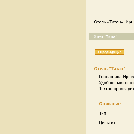
Отель «Титан», Ирш
Отель "Титан"
« Предыдущие
Отель "Титан"
Гостинница Иршан
Удобное место ос
Только предвари
Описание
Тип
Цены от