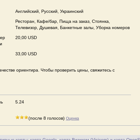
Английский, Русский, Украинский
Ресторан, Кафе/бар, Пища на заказ, Стоянка,
Телевизор, Душевая, Банкетные залы, Уборка номеров
мер
20,00 USD
и
33,00 USD
ачестве ориентира. Чтобы проверить цены, свяжитесь с
нь
5.24
(после 8 голосов)
Оценка
ивные карты: карта Google, карта Визиком (Visicom) и карта OpenS