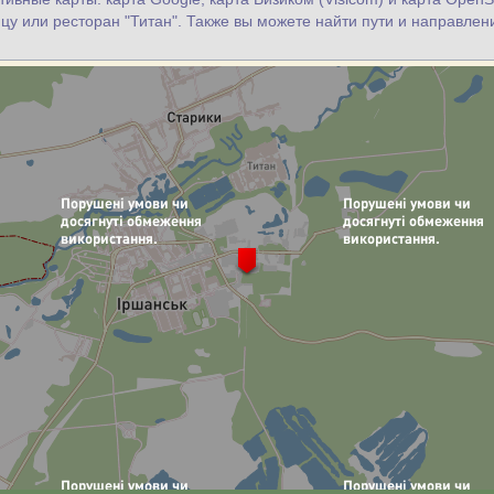
цу или ресторан "Титан". Также вы можете найти пути и направлен