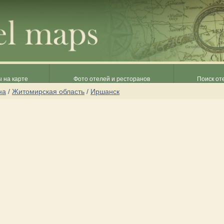
 на карте
Фото отелей и ресторанов
Поиск от
на
/
Житомирская область
/
Иршанск