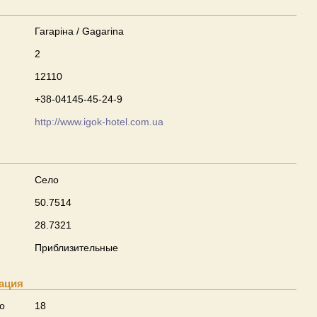
Гагаріна / Gagarina
2
12110
+38-04145-45-24-9
http://www.igok-hotel.com.ua
Село
50.7514
28.7321
Приблизительные
ация
о
18