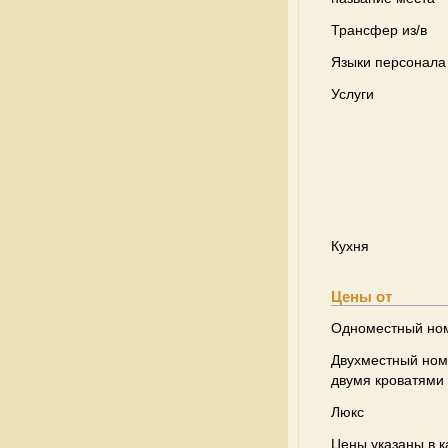
Трансфер из/в
Языки персонала
Услуги
Кухня
Цены от
Одноместный но
Двухместный ном
двумя кроватями
Люкс
Цены указаны в к