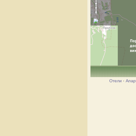
Отели
·
Апар