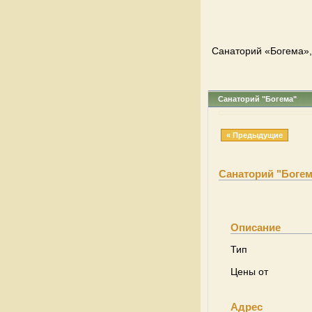
Cанаторий «Богема»,
Cанаторий "Богема"
« Предыдущие
Cанаторий "Богем
Описание
Тип
Цены от
Адрес