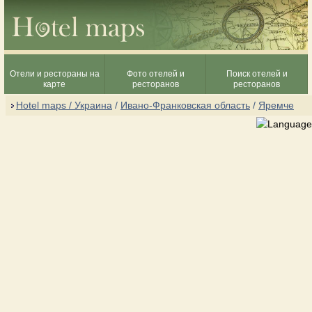
Отели и рестораны на
Фото отелей и
Поиск отелей и
карте
ресторанов
ресторанов
Hotel maps / Украина
/
Ивано-Франковская область
/
Яремче