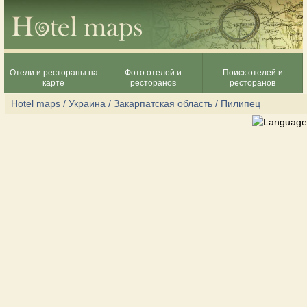
Отели и рестораны на
Фото отелей и
Поиск отелей и
карте
ресторанов
ресторанов
Hotel maps / Украина
/
Закарпатская область
/
Пилипец