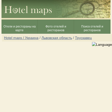
Отели и рестораны на
Фото отелей и
Поиск отелей и
карте
ресторанов
ресторанов
Hotel maps / Украина
/
Львовская область
/
Трускавец