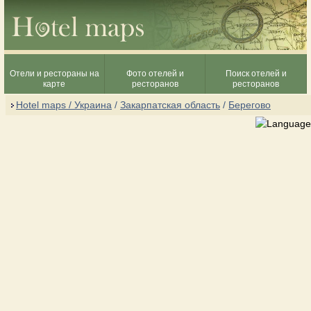
Отели и рестораны на
Фото отелей и
Поиск отелей и
карте
ресторанов
ресторанов
Hotel maps / Украина
/
Закарпатская область
/
Берегово