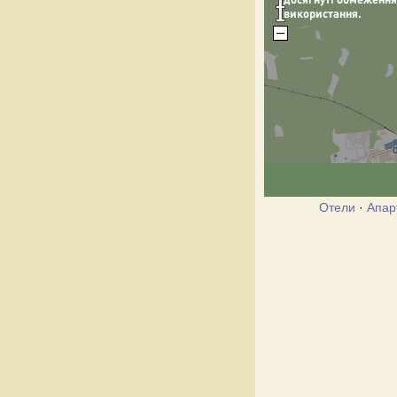
Отели
·
Апар