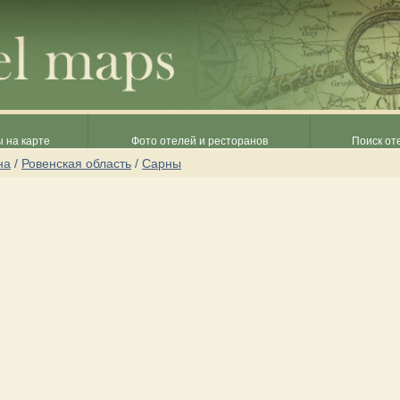
 на карте
Фото отелей и ресторанов
Поиск от
на
/
Ровенская область
/
Сарны