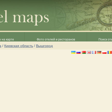
 на карте
Фото отелей и ресторанов
Поиск от
а
/
Киевская область
/
Вышгород