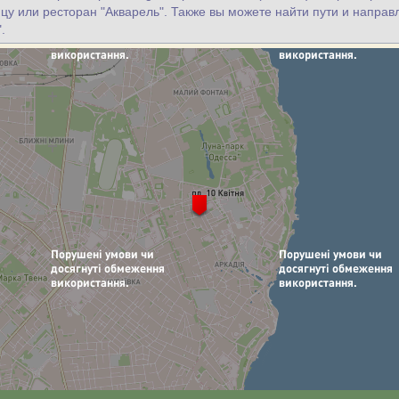
цу или ресторан "Акварель". Также вы можете найти пути и направ
.