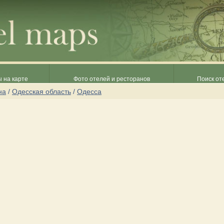
 на карте
Фото отелей и ресторанов
Поиск от
на
/
Одесская область
/
Одесса