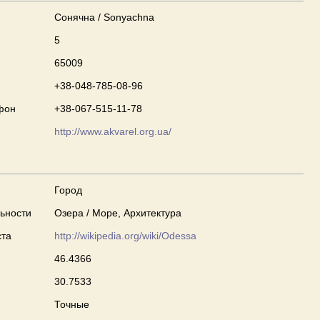
Сонячна / Sonyachna
5
65009
+38-048-785-08-96
фон
+38-067-515-11-78
http://www.akvarel.org.ua/
Город
ьности
Озера / Море, Архитектура
ста
http://wikipedia.org/wiki/Odessa
46.4366
30.7533
Точные