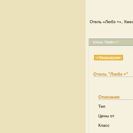
Отель «Любэ +», Хмел
Отель "Любэ +"
« Предыдущие
Отель "Любэ +"
Описание
Тип
Цены от
Класс