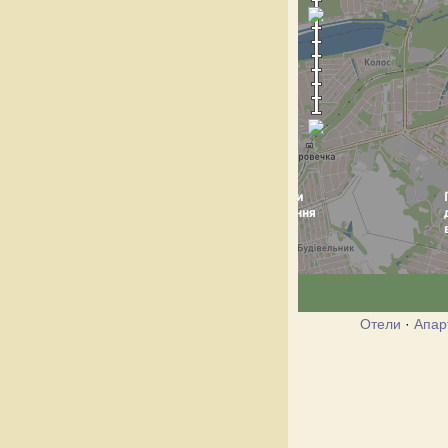
Отели
·
Апар