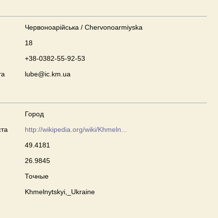
Червоноарійська / Chervonoarmiyska
18
+38-0382-55-92-53
та
lube@ic.km.ua
Город
ста
http://wikipedia.org/wiki/Khmeln...
49.4181
26.9845
Точные
Khmelnytskyi,_Ukraine