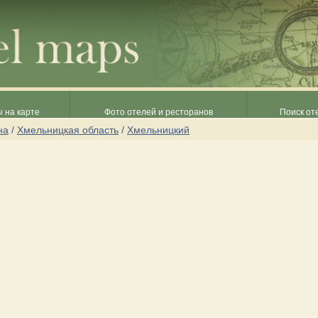
 на карте
Фото отелей и ресторанов
Поиск от
на
/
Хмельницкая область
/
Хмельницкий