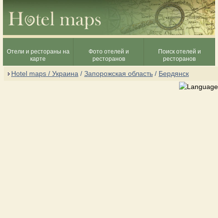
Отели и рестораны на
Фото отелей и
Поиск отелей и
карте
ресторанов
ресторанов
Hotel maps / Украина
/
Запорожская область
/
Бердянск