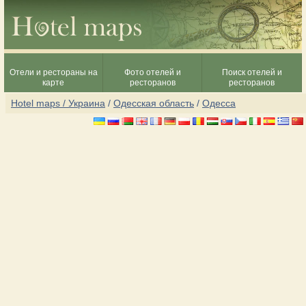
Отели и рестораны на
Фото отелей и
Поиск отелей и
карте
ресторанов
ресторанов
Hotel maps / Украина
/
Одесская область
/
Одесса