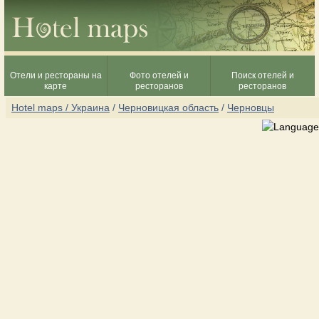
Отели и рестораны на
Фото отелей и
Поиск отелей и
карте
ресторанов
ресторанов
Hotel maps / Украина
/
Черновицкая область
/
Черновцы