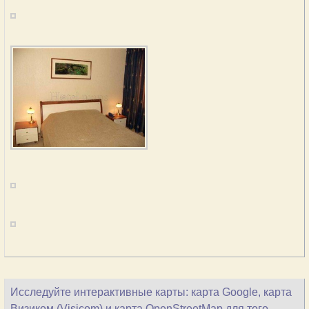
Исследуйте интерактивные карты: карта Google, карта
Визиком (Visicom) и карта OpenStreetMap для того,