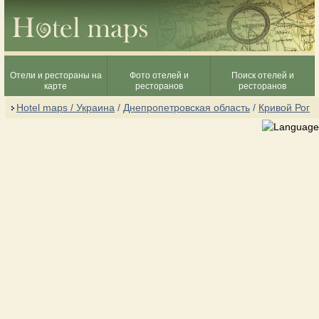
Отели и рестораны на
Фото отелей и
Поиск отелей и
карте
ресторанов
ресторанов
Hotel maps / Украина
/
Днепропетровская область
/
Кривой Рог