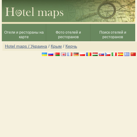
Отели и рестораны на
Фото отелей и
Поиск отелей и
карте
ресторанов
ресторанов
Hotel maps / Украина
/
Крым
/
Керчь