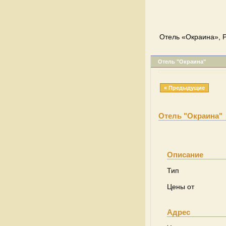
Отель «Окраина», Р
Отель "Окраина"
« Предыдущие
Отель "Окраина"
Описание
Тип
Цены от
Адрес