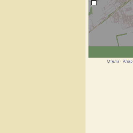
Отели
·
Апар