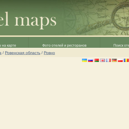
 на карте
Фото отелей и ресторанов
Поиск от
а
/
Ровенская область
/
Ровно