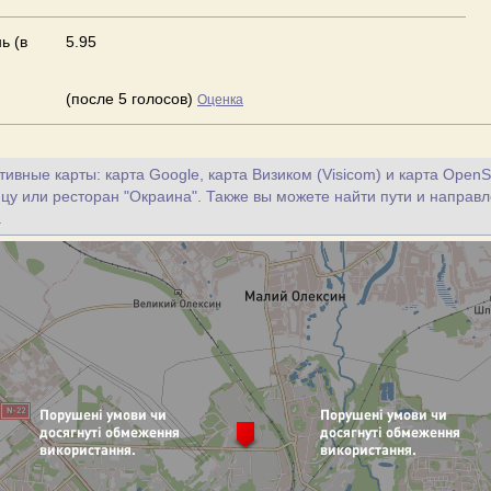
ь (в
5.95
(после 5 голосов)
Оценка
ивные карты: карта Google, карта Визиком (Visicom) и карта OpenS
ицу или ресторан "Окраина". Также вы можете найти пути и направл
.