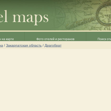
 на карте
Фото отелей и ресторанов
Поиск от
на
/
Закарпатская область
/
Драгобрат