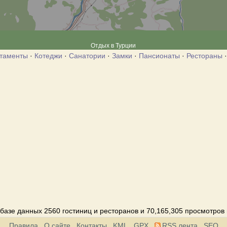
Отдых в Турции
таменты
·
Котеджи
·
Санатории
·
Замки
·
Пансионаты
·
Рестораны
базе данных 2560 гостиниц и ресторанов и 70,165,305 просмотров
Правила
О сайте
Контакты
KML
GPX
RSS лента
SEO