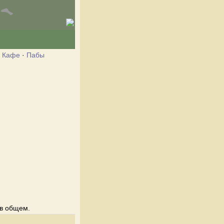
·
Кафе
·
Пабы
 в общем.