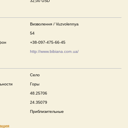
32,00 USD
Визволення / Vuzvolennya
54
фон
+38-097-475-66-45
http://www.bibiana.com.ua/
Село
ьности
Горы
48.25706
24.35079
Приблизительные
ация