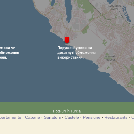
Hoteluri în Turcia
partamente
·
Cabane
·
Sanatorii
·
Castele
·
Pensiune
·
Restaurants
·
C