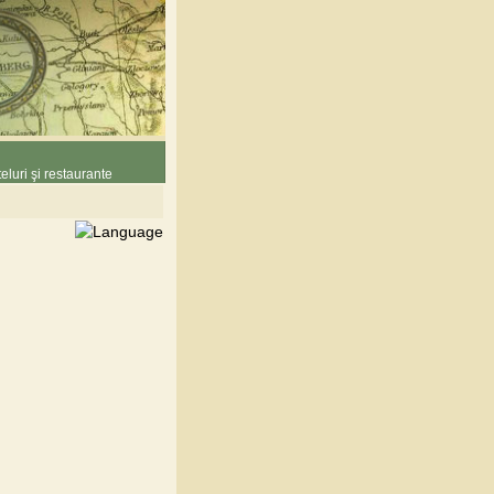
eluri şi restaurante