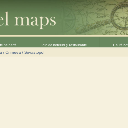
nte pe hartă
Foto de hoteluri şi restaurante
Caută hot
na
/
Crimeea
/
Sevastopol