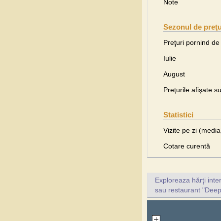
Note
Sezonul de preţu
Preţuri pornind de 
Iulie
August
Preţurile afişate s
Statistici
Vizite pe zi (media
Cotare curentă
Exploreaza hărţi inte
sau restaurant "Deept