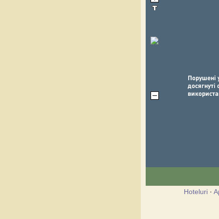
Hoteluri
·
A