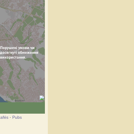
afés
·
Pubs