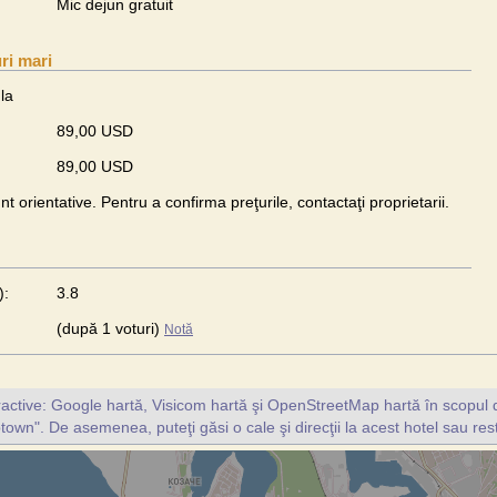
Mic dejun gratuit
ri mari
la
89,00 USD
89,00 USD
unt orientative. Pentru a confirma preţurile, contactaţi proprietarii.
):
3.8
(după 1 voturi)
Notă
ractive: Google hartă, Visicom hartă şi OpenStreetMap hartă în scopul d
own". De asemenea, puteţi găsi o cale şi direcţii la acest hotel sau re