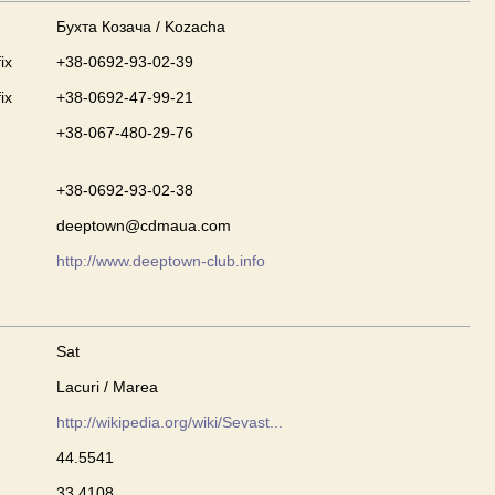
Бухта Козача / Kozacha
ix
+38-0692-93-02-39
ix
+38-0692-47-99-21
+38-067-480-29-76
+38-0692-93-02-38
deeptown@cdmaua.com
http://www.deeptown-club.info
Sat
Lacuri / Marea
http://wikipedia.org/wiki/Sevast...
44.5541
33.4108