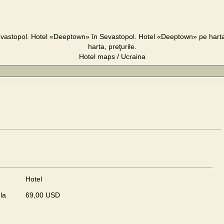
astopol. Hotel «Deeptown» în Sevastopol. Hotel «Deeptown» pe harta
harta, preţurile.
Hotel maps / Ucraina
Hotel
la
69,00 USD