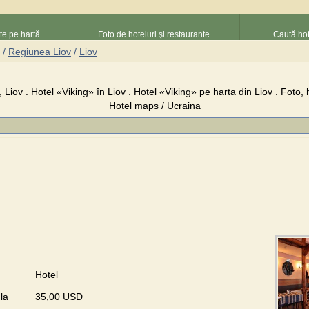
nte pe hartă
Foto de hoteluri şi restaurante
Caută hot
/
Regiunea Liov
/
Liov
 Liov . Hotel «Viking» în Liov . Hotel «Viking» pe harta din Liov . Foto, h
Hotel maps / Ucraina
Hotel
la
35,00 USD