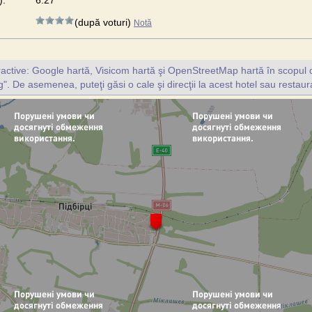
):
6.27
(după voturi)
Notă
ractive: Google hartă, Visicom hartă şi OpenStreetMap hartă în scopul d
". De asemenea, puteţi găsi o cale şi direcţii la acest hotel sau restaur