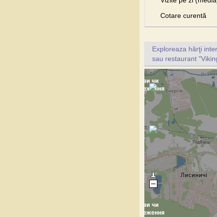
Vizite pe zi (media
Cotare curentă
Exploreaza hărţi inte
sau restaurant "Viking