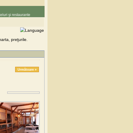
eluri şi restaurante
arta, preţurile.
Următoare »