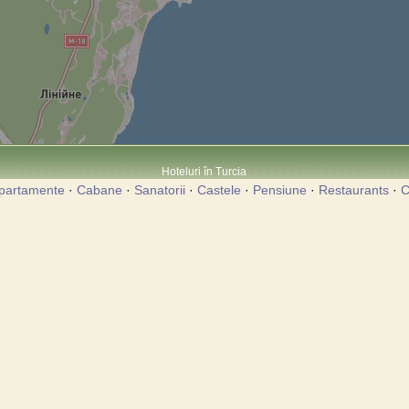
Hoteluri în Turcia
partamente
·
Cabane
·
Sanatorii
·
Castele
·
Pensiune
·
Restaurants
·
C