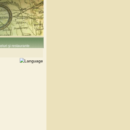
eluri şi restaurante