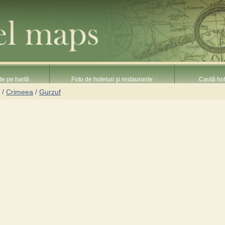
nte pe hartă
Foto de hoteluri şi restaurante
Caută hot
/
Crimeea
/
Gurzuf