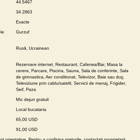
44.5467
34.2863
Exacte
le
Gurzuf
Rusă, Ucrainean
Rezervare internet, Restaurant, Cafenea/Bar, Masa la
cerere, Parcare, Piscina, Sauna, Sala de conferinte, Sala
de gimnastica, Aer conditionat, Televizor, Baie sau duş,
Televiziune prin cablu/satelit, Servicii de menaj, Frigider,
Seif, Paza
Mic dejun gratuit
Local bucataria
65,00 USD
91,00 USD
unt orientative. Pentru a confirma preţurile, contactaţi proprietarii.