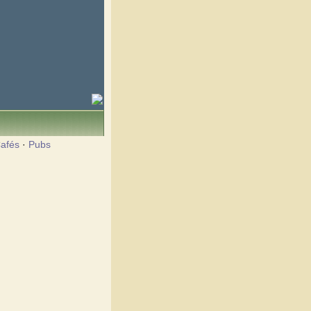
afés
·
Pubs