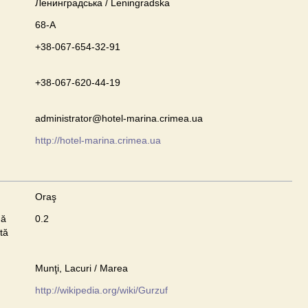
Ленинградська / Leningradska
68-А
+38-067-654-32-91
+38-067-620-44-19
administrator@hotel-marina.crimea.ua
http://hotel-marina.crimea.ua
Oraş
nă
0.2
tă
Munţi, Lacuri / Marea
http://wikipedia.org/wiki/Gurzuf