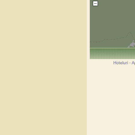
Hoteluri
·
A