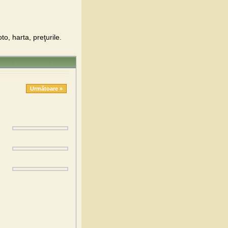
o, harta, preţurile.
Următoare »