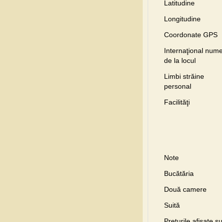
Latitudine
Longitudine
Coordonate GPS
Internaţional nume
de la locul
Limbi străine
personal
Facilităţi
Note
Bucătăria
Două camere
Suită
Preţurile afişate s