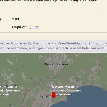
):
3.88
(după voturi)
Notă
ractive: Google hartă, Visicom hartă şi OpenStreetMap hartă în scopul d
a". De asemenea, puteţi găsi o cale şi direcţii la acest hotel sau restau