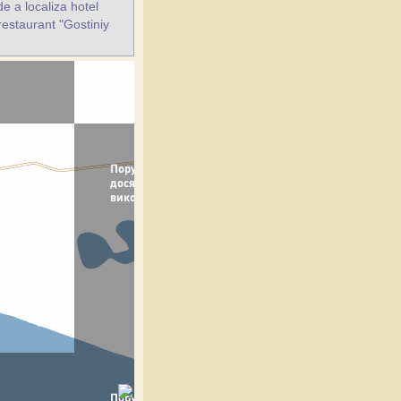
e a localiza hotel
restaurant "Gostiniy