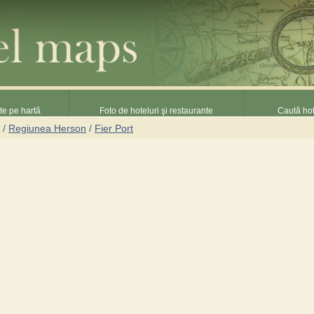
nte pe hartă
Foto de hoteluri şi restaurante
Caută hot
/
Regiunea Herson
/
Fier Port