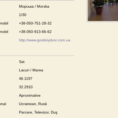
Морська / Morska
1/30
mobil
+38-050-751-28-32
mobil
+38-050-913-66-62
http://www.gostiniydvor.com.ua
Sat
Lacuri / Marea
46.1197
32.2910
Aproximative
onal
Ucrainean, Rusă
Parcare, Televizor, Duş