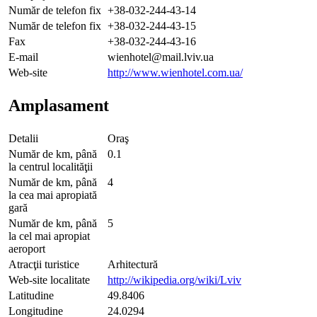
Număr de telefon fix
+38-032-244-43-14
Număr de telefon fix
+38-032-244-43-15
Fax
+38-032-244-43-16
E-mail
wienhotel@mail.lviv.ua
Web-site
http://www.wienhotel.com.ua/
Amplasament
Detalii
Oraş
Număr de km, până
0.1
la centrul localităţii
Număr de km, până
4
la cea mai apropiată
gară
Număr de km, până
5
la cel mai apropiat
aeroport
Atracţii turistice
Arhitectură
Web-site localitate
http://wikipedia.org/wiki/Lviv
Latitudine
49.8406
Longitudine
24.0294