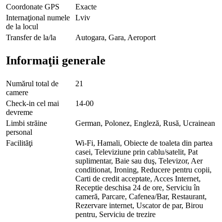
Coordonate GPS
Exacte
Internaţional numele
Lviv
de la locul
Transfer de la/la
Autogara, Gara, Aeroport
Informaţii generale
Numărul total de
21
camere
Check-in cel mai
14-00
devreme
Limbi străine
German, Polonez, Engleză, Rusă, Ucrainean
personal
Facilităţi
Wi-Fi, Hamali, Obiecte de toaleta din partea
casei, Televiziune prin cablu/satelit, Pat
suplimentar, Baie sau duş, Televizor, Aer
conditionat, Ironing, Reducere pentru copii,
Carti de credit acceptate, Acces Internet,
Receptie deschisa 24 de ore, Serviciu în
cameră, Parcare, Cafenea/Bar, Restaurant,
Rezervare internet, Uscator de par, Birou
pentru, Serviciu de trezire