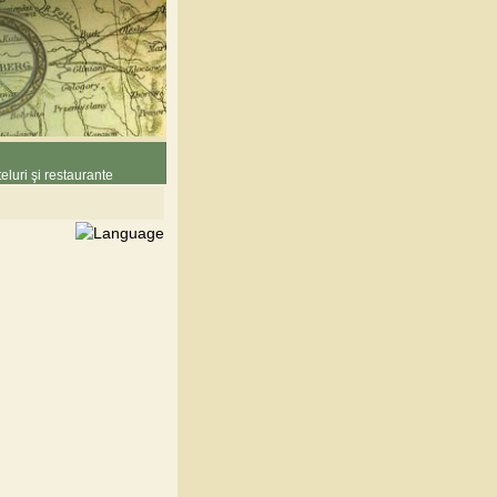
eluri şi restaurante