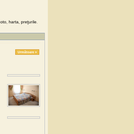
to, harta, preţurile.
Următoare »