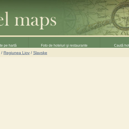
nte pe hartă
Foto de hoteluri şi restaurante
Caută hot
/
Regiunea Liov
/
Slavske