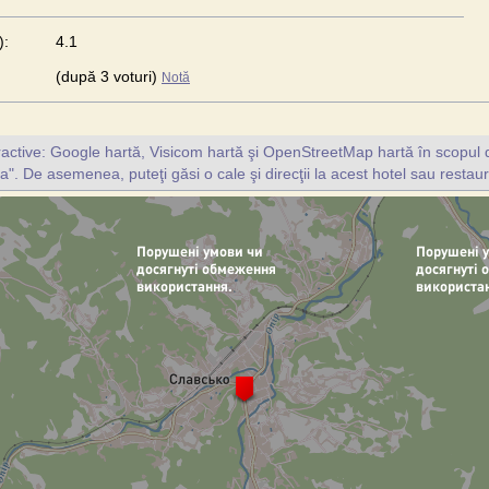
):
4.1
(după 3 voturi)
Notă
ractive: Google hartă, Visicom hartă şi OpenStreetMap hartă în scopul d
a". De asemenea, puteţi găsi o cale şi direcţii la acest hotel sau restaur