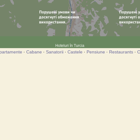
Hoteluri în Turcia
partamente
·
Cabane
·
Sanatorii
·
Castele
·
Pensiune
·
Restaurants
·
C