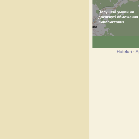
Hoteluri
·
A