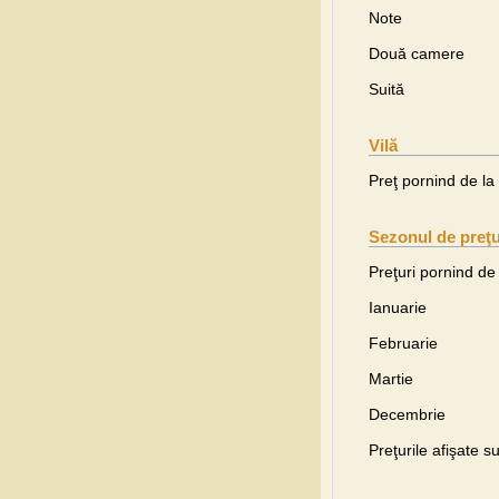
Note
Două camere
Suită
Vilă
Preţ pornind de la
Sezonul de preţu
Preţuri pornind de 
Ianuarie
Februarie
Martie
Decembrie
Preţurile afişate s