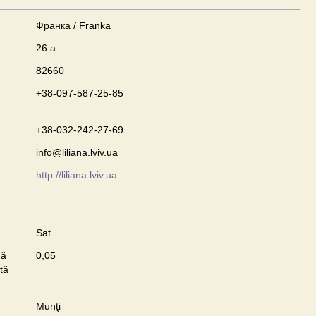
Франка / Franka
26 а
82660
+38-097-587-25-85
+38-032-242-27-69
info@liliana.lviv.ua
http://liliana.lviv.ua
Sat
nă
0,05
tă
Munţi