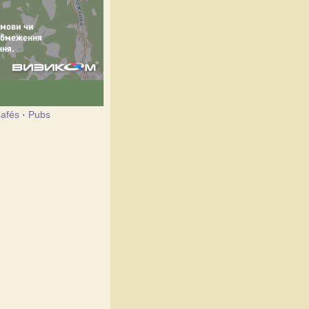
afés
·
Pubs