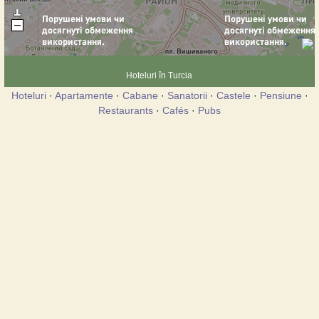
Hoteluri în Turcia
Hoteluri
·
Apartamente
·
Cabane
·
Sanatorii
·
Castele
·
Pensiune
·
Restaurants
·
Cafés
·
Pubs