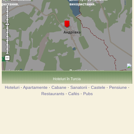
Hoteluri în Turcia
Hoteluri
·
Apartamente
·
Cabane
·
Sanatorii
·
Castele
·
Pensiune
·
Restaurants
·
Cafés
·
Pubs