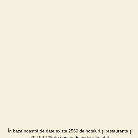
În baza noastră de date exista 2560 de hoteluri şi restaurante şi
70,153,409 de puncte de vedere în total.