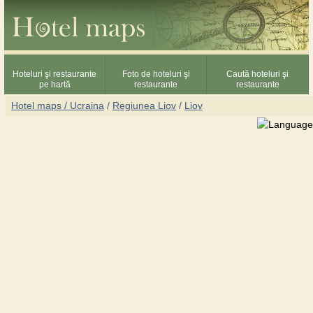
Hoteluri şi restaurante
Foto de hoteluri şi
Caută hoteluri şi
pe hartă
restaurante
restaurante
Hotel maps / Ucraina
/
Regiunea Liov
/
Liov