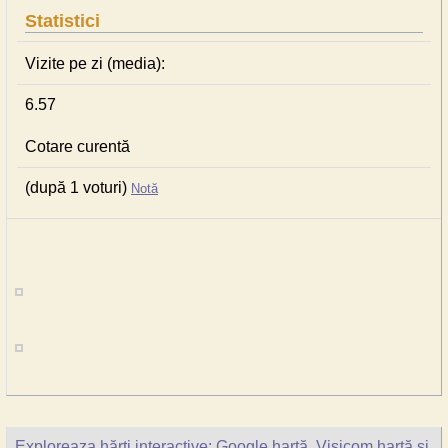
Statistici
Vizite pe zi (media):
6.57
Cotare curentă
(după 1 voturi)
Notă
Exploreaza hărţi interactive: Google hartă, Visicom hartă şi