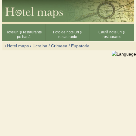
Hoteluri şi restaurante
Foto de hoteluri şi
Caută hoteluri şi
pe hartă
restaurante
restaurante
Hotel maps / Ucraina
/
Crimeea
/
Eupatoria