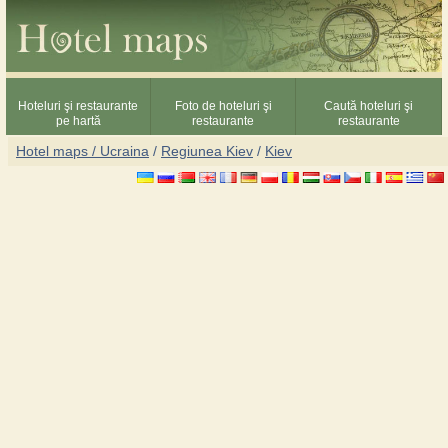
Hoteluri şi restaurante
Foto de hoteluri şi
Caută hoteluri şi
pe hartă
restaurante
restaurante
Hotel maps / Ucraina
/
Regiunea Kiev
/
Kiev