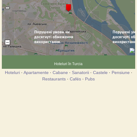
Hoteluri în Turcia
Hoteluri
·
Apartamente
·
Cabane
·
Sanatorii
·
Castele
·
Pensiune
·
Restaurants
·
Cafés
·
Pubs