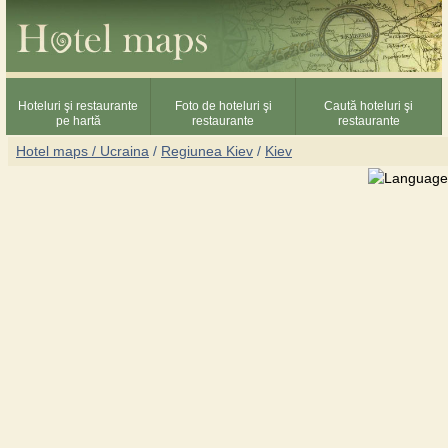
Hoteluri şi restaurante
Foto de hoteluri şi
Caută hoteluri şi
pe hartă
restaurante
restaurante
Hotel maps / Ucraina
/
Regiunea Kiev
/
Kiev