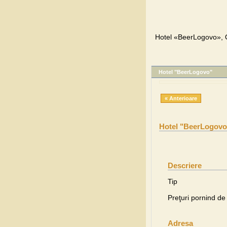
Hotel «BeerLogovo», O
Hotel "BeerLogovo"
« Anterioare
Hotel "BeerLogovo
Descriere
Tip
Preţuri pornind de 
Adresa