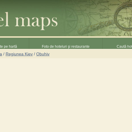
nte pe hartă
Foto de hoteluri şi restaurante
Caută hot
na
/
Regiunea Kiev
/
Obuhiv