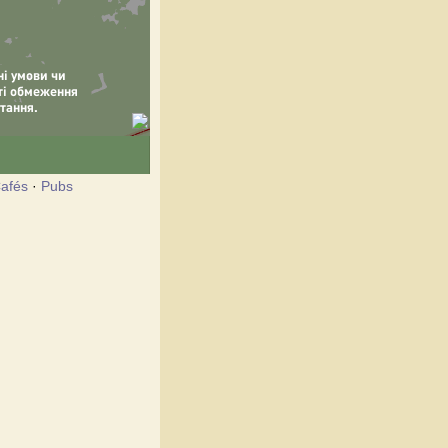
afés
·
Pubs