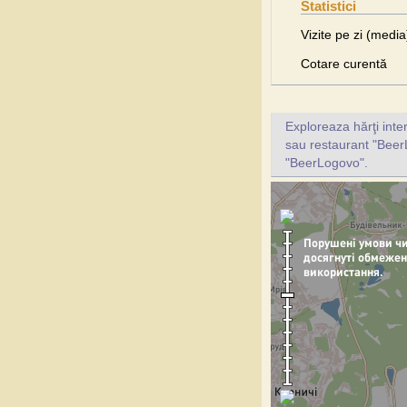
Statistici
Vizite pe zi (media
Cotare curentă
Exploreaza hărţi inte
sau restaurant "BeerL
"BeerLogovo".