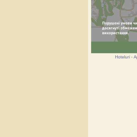
Hoteluri
·
A