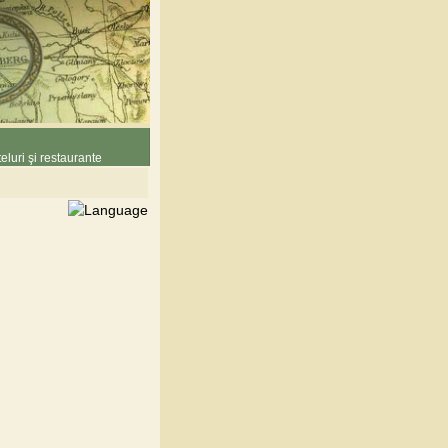
eluri şi restaurante