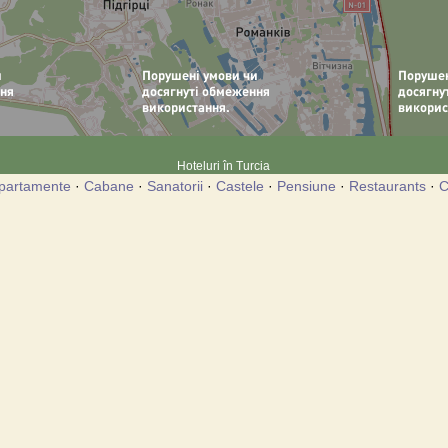
Hoteluri în Turcia
partamente
·
Cabane
·
Sanatorii
·
Castele
·
Pensiune
·
Restaurants
·
C