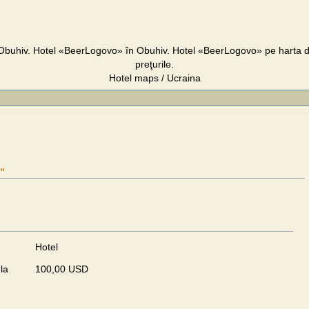
buhiv. Hotel «BeerLogovo» în Obuhiv. Hotel «BeerLogovo» pe harta di
preţurile.
Hotel maps / Ucraina
"
Hotel
la
100,00 USD