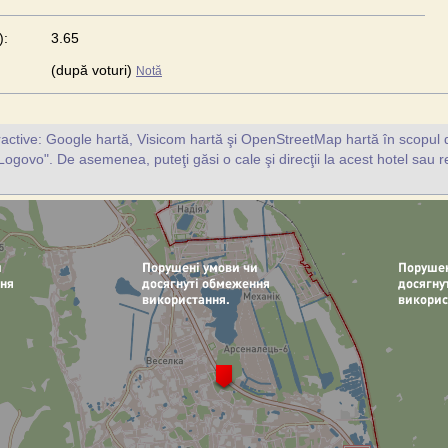
):
3.65
(după voturi)
Notă
ractive: Google hartă, Visicom hartă şi OpenStreetMap hartă în scopul d
ogovo". De asemenea, puteţi găsi o cale şi direcţii la acest hotel sau r