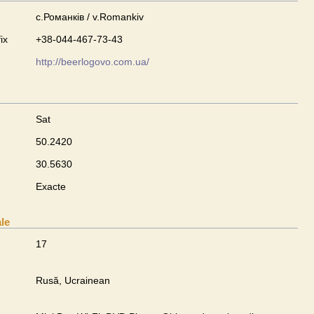
с.Романків / v.Romankiv
ix
+38-044-467-73-43
http://beerlogovo.com.ua/
Sat
50.2420
30.5630
Exacte
ale
17
Rusă, Ucrainean