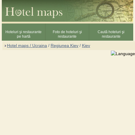
Hoteluri şi restaurante
Foto de hoteluri şi
Caută hoteluri şi
pe hartă
restaurante
restaurante
Hotel maps / Ucraina
/
Regiunea Kiev
/
Kiev