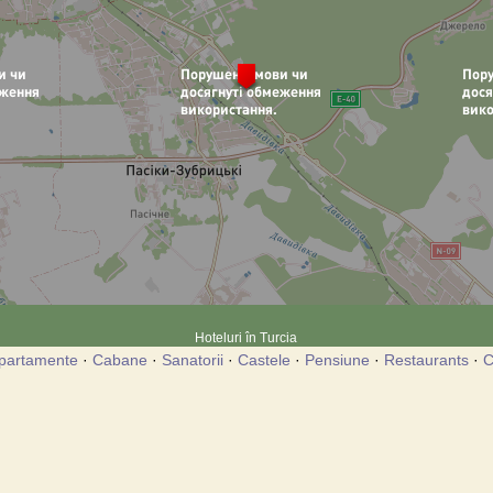
Hoteluri în Turcia
partamente
·
Cabane
·
Sanatorii
·
Castele
·
Pensiune
·
Restaurants
·
C