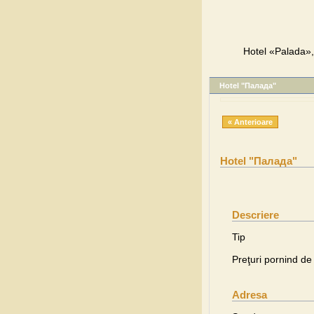
Hotel «Palada», 
Hotel "Палада"
« Anterioare
Hotel "Палада"
Descriere
Tip
Preţuri pornind de 
Adresa