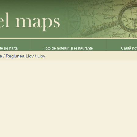
nte pe hartă
Foto de hoteluri şi restaurante
Caută hot
na
/
Regiunea Liov
/
Liov