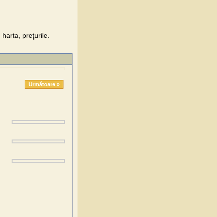
harta, preţurile.
Următoare »