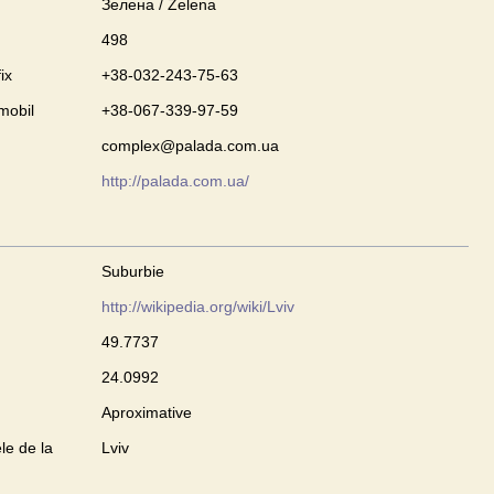
Зелена / Zelena
498
ix
+38-032-243-75-63
mobil
+38-067-339-97-59
complex@palada.com.ua
http://palada.com.ua/
Suburbie
http://wikipedia.org/wiki/Lviv
49.7737
24.0992
Aproximative
le de la
Lviv