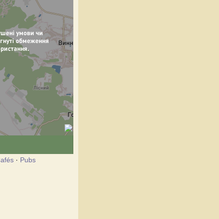
afés
·
Pubs