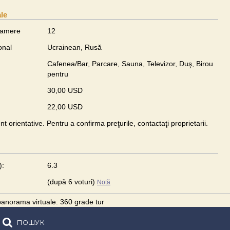
ale
camere
12
onal
Ucrainean, Rusă
Cafenea/Bar, Parcare, Sauna, Televizor, Duş, Birou
pentru
30,00 USD
22,00 USD
unt orientative. Pentru a confirma preţurile, contactaţi proprietarii.
):
6.3
(după 6 voturi)
Notă
anorama virtuale: 360 grade tur