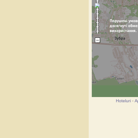
Hoteluri
·
A