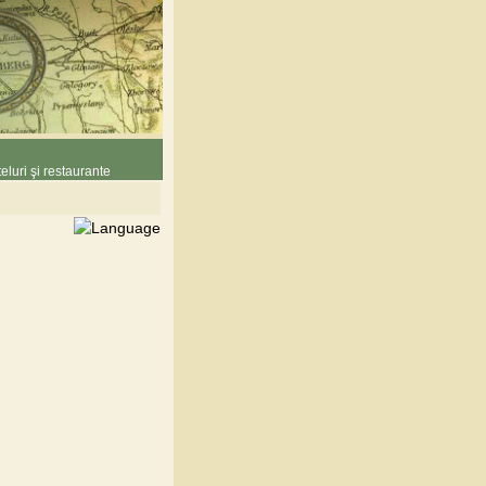
eluri şi restaurante