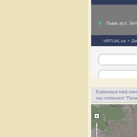
Exploreaza hărţi inte
sau restaurant "Палад