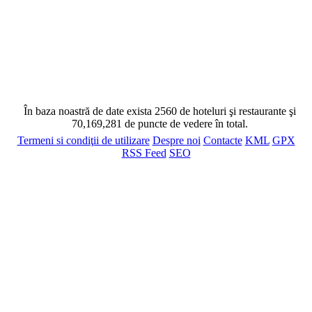
În baza noastră de date exista 2560 de hoteluri şi restaurante şi
70,169,281 de puncte de vedere în total.
Termeni si condiţii de utilizare
Despre noi
Contacte
KML
GPX
RSS Feed
SEO