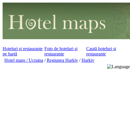
Hoteluri şi restaurante
Foto de hoteluri şi
Caută hoteluri şi
pe hartă
restaurante
restaurante
Hotel maps / Ucraina
/
Regiunea Harkiv
/
Harkiv