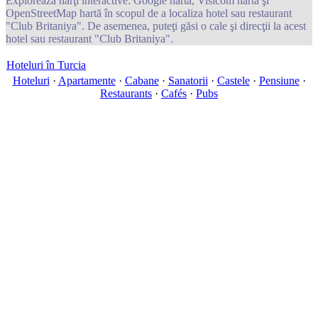
Exploreaza hărţi interactive: Google hartă, Visicom hartă şi
OpenStreetMap hartă în scopul de a localiza hotel sau restaurant
"Club Britaniya". De asemenea, puteţi găsi o cale şi direcţii la acest
hotel sau restaurant "Club Britaniya".
Hoteluri în Turcia
Hoteluri
·
Apartamente
·
Cabane
·
Sanatorii
·
Castele
·
Pensiune
·
Restaurants
·
Cafés
·
Pubs