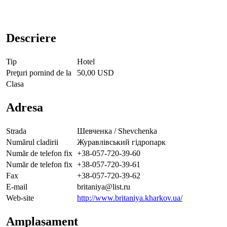
Descriere
Tip
Hotel
Preţuri pornind de la
50,00 USD
Clasa
Adresa
Strada
Шевченка / Shevchenka
Numărul cladirii
Журавлівський гідропарк
Număr de telefon fix
+38-057-720-39-60
Număr de telefon fix
+38-057-720-39-61
Fax
+38-057-720-39-62
E-mail
britaniya@list.ru
Web-site
http://www.britaniya.kharkov.ua/
Amplasament