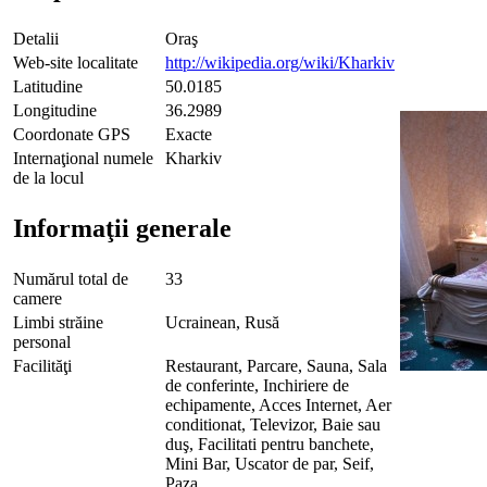
Detalii
Oraş
Web-site localitate
http://wikipedia.org/wiki/Kharkiv
Latitudine
50.0185
Longitudine
36.2989
Coordonate GPS
Exacte
Internaţional numele
Kharkiv
de la locul
Informaţii generale
Numărul total de
33
camere
Limbi străine
Ucrainean, Rusă
personal
Facilităţi
Restaurant, Parcare, Sauna, Sala
de conferinte, Inchiriere de
echipamente, Acces Internet, Aer
conditionat, Televizor, Baie sau
duş, Facilitati pentru banchete,
Mini Bar, Uscator de par, Seif,
Paza