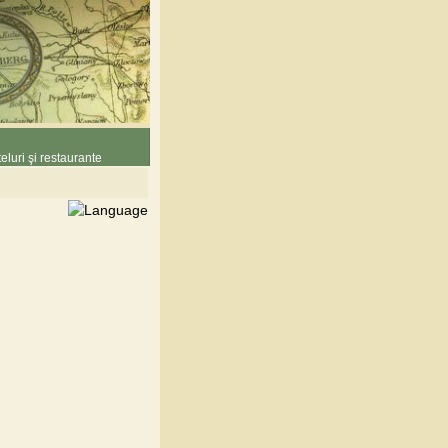
eluri şi restaurante