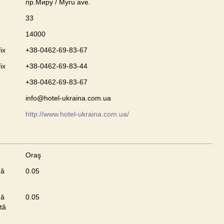
пр.Миру / Myru ave.
33
14000
ix
+38-0462-69-83-67
ix
+38-0462-69-83-44
+38-0462-69-83-67
info@hotel-ukraina.com.ua
http://www.hotel-ukraina.com.ua/
Oraş
nă
0.05
nă
0.05
tă