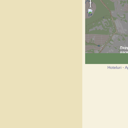
Hoteluri
·
A