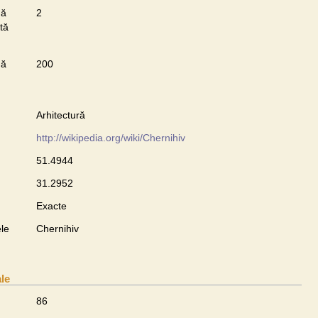
nă
2
tă
nă
200
Arhitectură
http://wikipedia.org/wiki/Chernihiv
51.4944
31.2952
Exacte
le
Chernihiv
ale
86