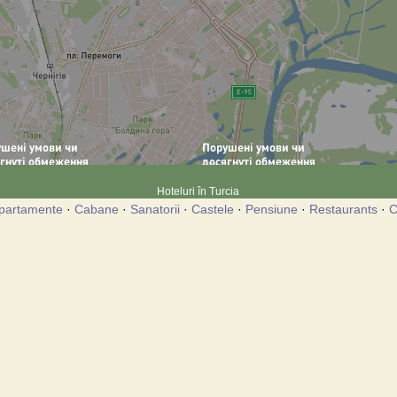
Hoteluri în Turcia
partamente
·
Cabane
·
Sanatorii
·
Castele
·
Pensiune
·
Restaurants
·
C