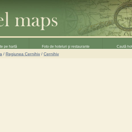
nte pe hartă
Foto de hoteluri şi restaurante
Caută hot
na
/
Regiunea Cernihiv
/
Cernihiv