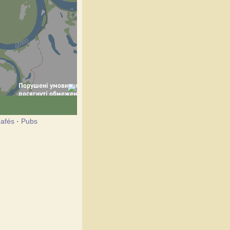
afés
·
Pubs