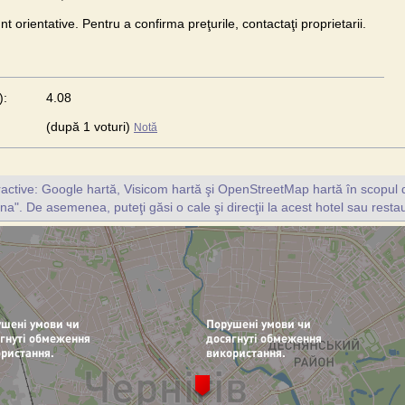
unt orientative. Pentru a confirma preţurile, contactaţi proprietarii.
):
4.08
(după 1 voturi)
Notă
ractive: Google hartă, Visicom hartă şi OpenStreetMap hartă în scopul d
na". De asemenea, puteţi găsi o cale şi direcţii la acest hotel sau resta