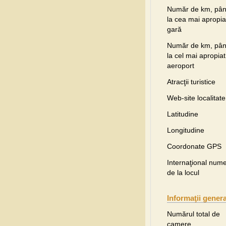
Număr de km, pâ
la cea mai apropia
gară
Număr de km, pâ
la cel mai apropiat
aeroport
Atracţii turistice
Web-site localitate
Latitudine
Longitudine
Coordonate GPS
Internaţional nume
de la locul
Informaţii gener
Numărul total de
camere