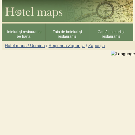
Hoteluri şi restaurante
Foto de hoteluri şi
Caută hoteluri şi
pe hartă
restaurante
restaurante
Hotel maps / Ucraina
/
Regiunea Zaporijia
/
Zaporijia