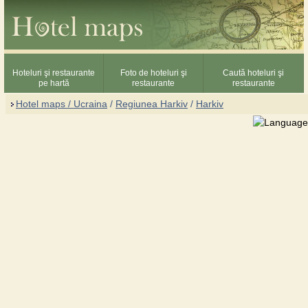
Hoteluri şi restaurante
Foto de hoteluri şi
Caută hoteluri şi
pe hartă
restaurante
restaurante
Hotel maps / Ucraina
/
Regiunea Harkiv
/
Harkiv