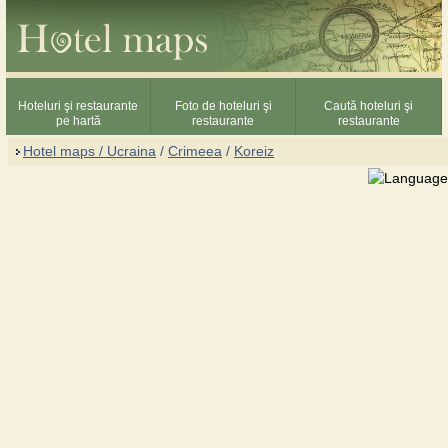
Hoteluri şi restaurante
Foto de hoteluri şi
Caută hoteluri şi
pe hartă
restaurante
restaurante
Hotel maps / Ucraina
/
Crimeea
/
Koreiz