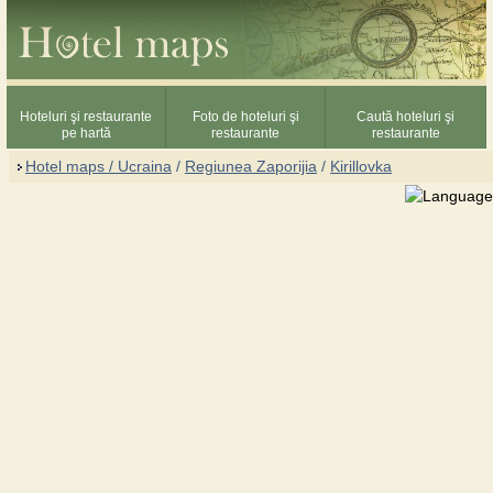
Hoteluri şi restaurante
Foto de hoteluri şi
Caută hoteluri şi
pe hartă
restaurante
restaurante
Hotel maps / Ucraina
/
Regiunea Zaporijia
/
Kirillovka