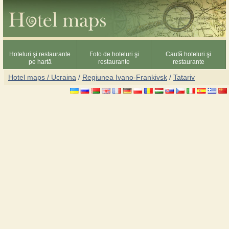
Hoteluri şi restaurante
Foto de hoteluri şi
Caută hoteluri şi
pe hartă
restaurante
restaurante
Hotel maps / Ucraina
/
Regiunea Ivano-Frankivsk
/
Tatariv