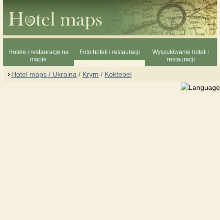
Hotele i restauracje na
Foto hoteli i restauracji
Wyszukiwanie hoteli i
mapie
restauracji
Hotel maps / Ukraina
/
Krym
/
Koktebel