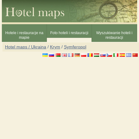
Hotele i restauracje na
Foto hoteli i restauracji
Wyszukiwanie hoteli i
mapie
restauracji
Hotel maps / Ukraina
/
Krym
/
Symferopol