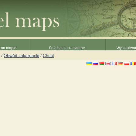
e na mapie
Foto hoteli i restauracji
Wyszukiwani
/
Obwód zakarpacki
/
Chust