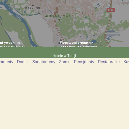
Hotele w Turcji
tamenty
·
Domki
·
Sanatoriumy
·
Zamki
·
Pensjonaty
·
Restauracje
·
Ka