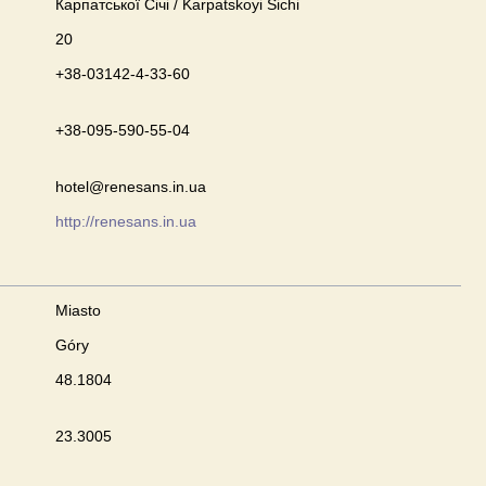
Карпатської Січі / Karpatskoyi Sichi
20
+38-03142-4-33-60
+38-095-590-55-04
hotel@renesans.in.ua
http://renesans.in.ua
Miasto
Góry
48.1804
23.3005