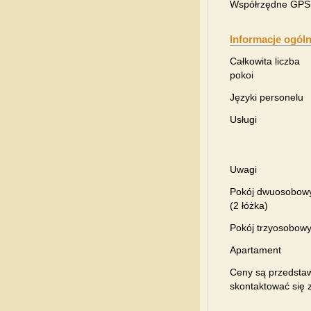
Współrzędne GPS
Informacje ogól
Całkowita liczba
pokoi
Języki personelu
Usługi
Uwagi
Pokój dwuosobow
(2 łóżka)
Pokój trzyosobow
Apartament
Ceny są przedstaw
skontaktować się z