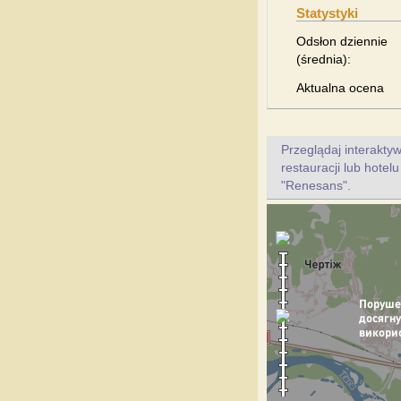
Statystyki
Odsłon dziennie
(średnia):
Aktualna ocena
Przeglądaj interakt
restauracji lub hote
"Renesans".