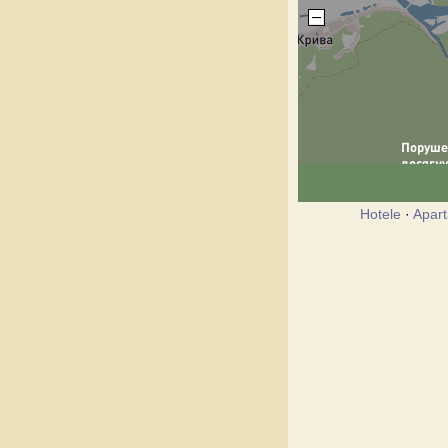
Hotele
·
Apar