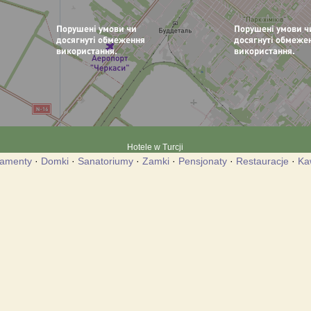
Hotele w Turcji
tamenty
·
Domki
·
Sanatoriumy
·
Zamki
·
Pensjonaty
·
Restauracje
·
Ka