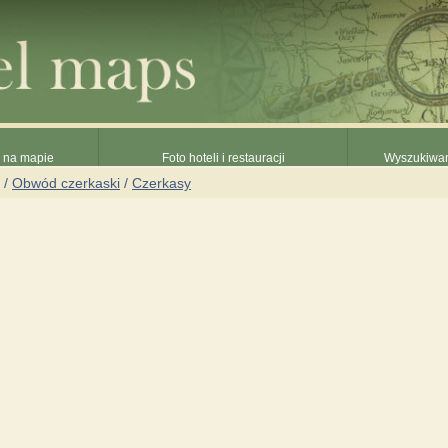
e na mapie
Foto hoteli i restauracji
Wyszukiwani
/
Obwód czerkaski
/
Czerkasy