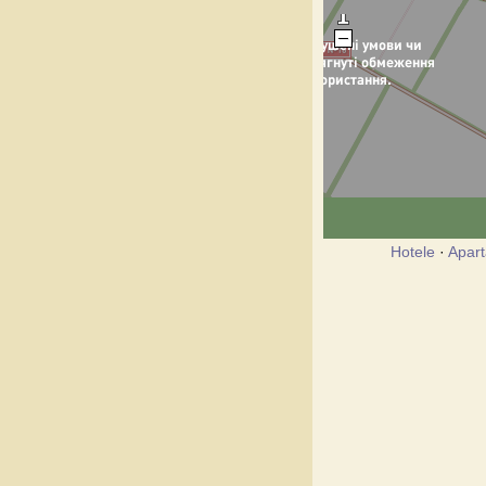
Hotele
·
Apar