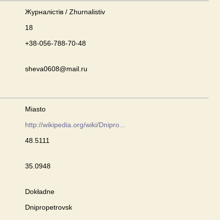
Журналістів / Zhurnalistiv
18
+38-056-788-70-48
sheva0608@mail.ru
Miasto
http://wikipedia.org/wiki/Dnipro...
48.5111
35.0948
Dokładne
Dnipropetrovsk