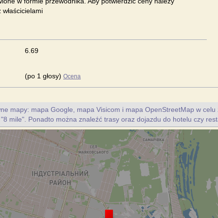
ione w formie przewodnika. Aby potwierdzić ceny należy
 właścicielami
6.69
(po 1 głosy)
Ocena
ywne mapy: mapa Google, mapa Visicom i mapa OpenStreetMap w celu 
u "8 mile". Ponadto można znaleźć trasy oraz dojazdu do hotelu czy resta