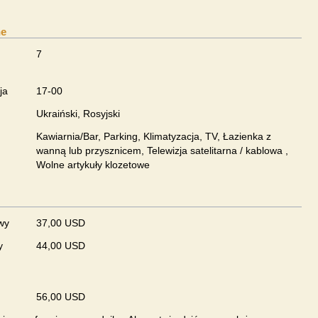
ne
7
ja
17-00
Ukraiński, Rosyjski
Kawiarnia/Bar, Parking, Klimatyzacja, TV, Łazienka z
wanną lub przysznicem, Telewizja satelitarna / kablowa ,
Wolne artykuły klozetowe
wy
37,00 USD
y
44,00 USD
56,00 USD