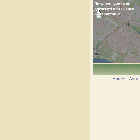
Hotele
·
Apar