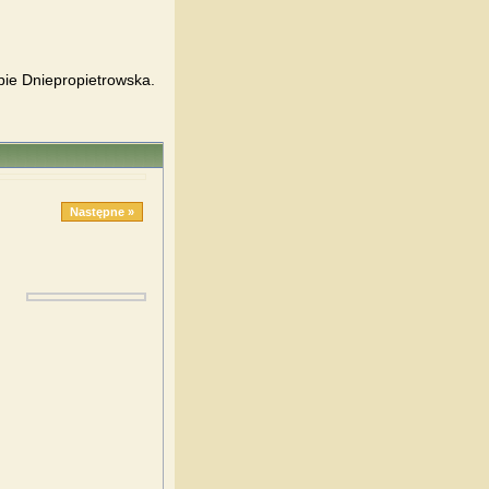
pie Dniepropietrowska.
Następne »