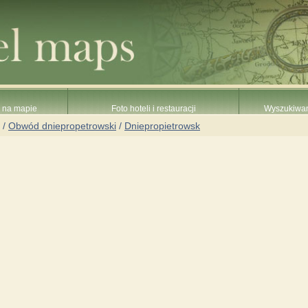
e na mapie
Foto hoteli i restauracji
Wyszukiwani
/
Obwód dniepropetrowski
/
Dniepropietrowsk