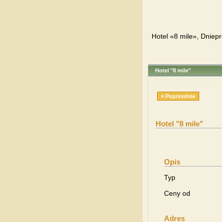
Hotel «8 mile», Dniep
Hotel "8 mile"
« Poprzednie
Hotel "8 mile"
Opis
Typ
Ceny od
Adres