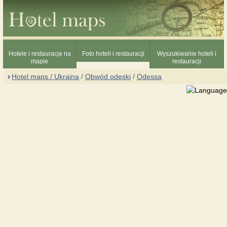
Hotele i restauracje na
Foto hoteli i restauracji
Wyszukiwanie hoteli i
mapie
restauracji
Hotel maps / Ukraina
/
Obwód odeski
/
Odessa