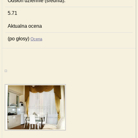
Odsłon dziennie (średnia):
5.71
Aktualna ocena
(po głosy)
Ocena